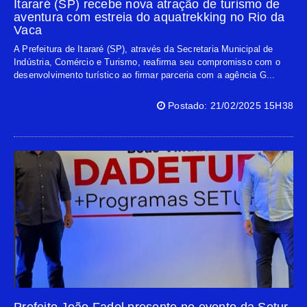
Itararé (SP) recebe nova atração de turismo de
aventura com estreia do aquatrekking no Rio da
Vaca
A Prefeitura de Itararé (SP), através da Secretaria Municipal de
Indústria, Comércio e Turismo, reafirma seu compromisso com o
desenvolvimento turístico ao firmar parceria com a agência G...
Postado: 21/02/2025 15H38