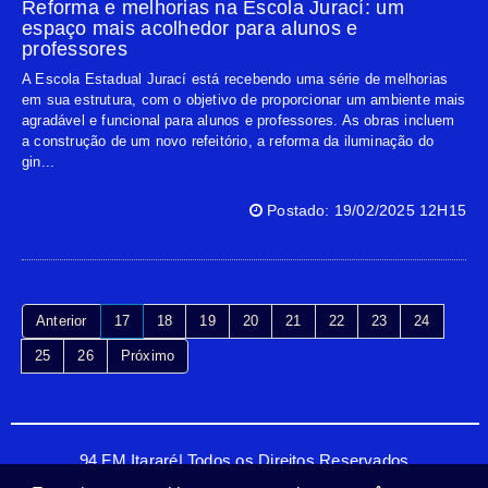
Reforma e melhorias na Escola Jurací: um
espaço mais acolhedor para alunos e
professores
A Escola Estadual Jurací está recebendo uma série de melhorias
em sua estrutura, com o objetivo de proporcionar um ambiente mais
agradável e funcional para alunos e professores. As obras incluem
a construção de um novo refeitório, a reforma da iluminação do
gin...
Postado: 19/02/2025 12H15
Anterior
17
18
19
20
21
22
23
24
25
26
Próximo
94 FM Itararé| Todos os Direitos Reservados