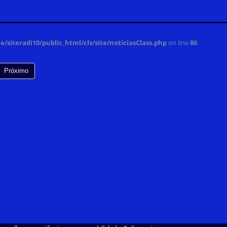
/siteradi10/public_html/cls/site/noticiasClass.php
on line
86
Próximo