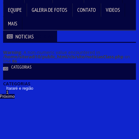
EQUIPE
GALERIA DE FOTOS
CONTATO
VIDEOS
MAIS
NOTICIAS
NOTICIAS
Warning
: A non-numeric value encountered in
/home/siteradi10/public_html/cls/site/noticiasClass.php
on
line
86
CATEGORIAS
CATEGORIAS
Itararé e região
1
Próximo