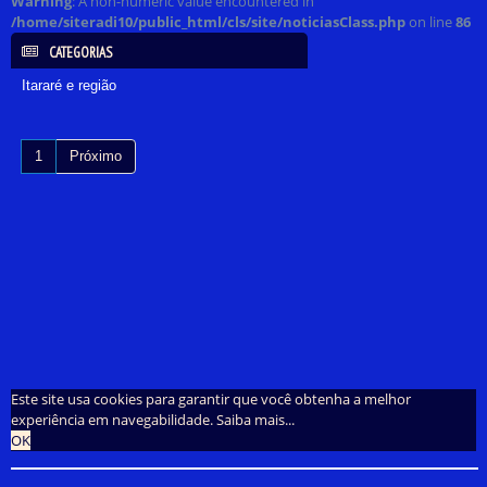
Warning
: A non-numeric value encountered in
/home/siteradi10/public_html/cls/site/noticiasClass.php
on line
86
CATEGORIAS
Itararé e região
1
Próximo
Este site usa cookies para garantir que você obtenha a melhor
experiência em navegabilidade.
Saiba mais...
OK