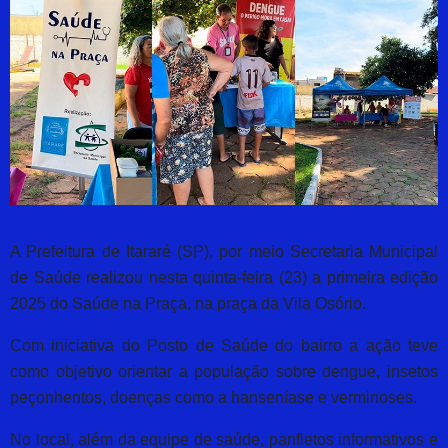
A Prefeitura de Itararé (SP), por meio Secretaria Municipal
de Saúde realizou nesta quinta-feira (23) a primeira edição
2025 do Saúde na Praça, na praça da Vila Osório.
Com iniciativa do Posto de Saúde do bairro a ação teve
como objetivo orientar a população sobre dengue, insetos
peçonhentos, doenças como a hanseníase e verminoses.
No local, além da equipe de saúde, panfletos informativos e