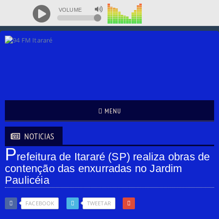
VOLUME
MENU
NOTICIAS
P
refeitura de Itararé (SP) realiza obras de
contenção das enxurradas no Jardim
Paulicéia
FACEBOOK
TWEETAR